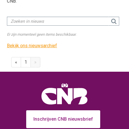
CNB.
Er zijn momenteel geen items beschikbaar.
Bekijk ons nieuwsarchief
«
1
»
Inschrijven CNB nieuwsbrief