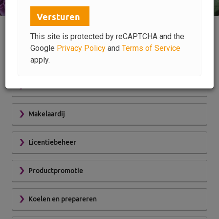
Versturen
Onze diensten
This site is protected by reCAPTCHA and the
Google
Privacy Policy
and
Terms of Service
Bemiddeling
apply.
Veilen
Makelaardij
Licentiebeheer
Productpromotie
Koelen en prepareren