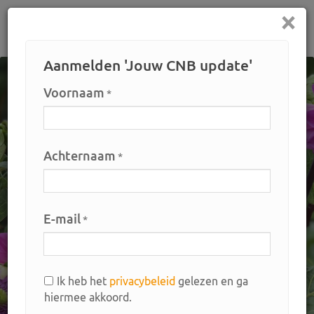
×
Aanmelden 'Jouw CNB update'
Voornaam
*
CNB verbindt de
wereld van
Achternaam
*
bloembollen
E-mail
*
CNB is de grootste marktplaats voor de handel in
bloembollen, knollen en vaste planten. Onze
professionals verbinden alle marktpartijen.
Ik heb het
privacybeleid
gelezen en ga
hiermee akkoord.