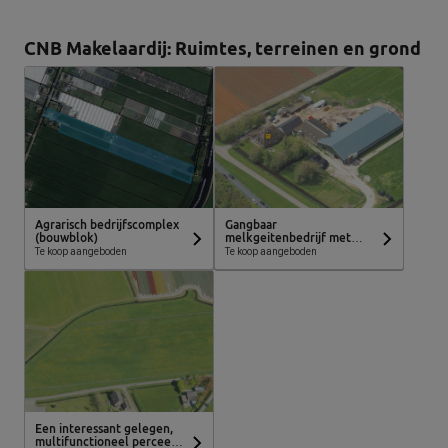
CNB Makelaardij: Ruimtes, terreinen en grond
Agrarisch bedrijfscomplex
Gangbaar
(bouwblok)
melkgeitenbedrijf met
stolpboerderij
Te koop aangeboden
Te koop aangeboden
Een interessant gelegen,
multifunctioneel perceel