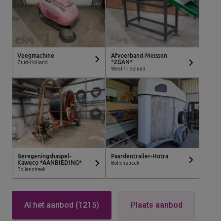
Veegmachine
Afvoerband-Meissen
*ZGAN*
Zuid-Holland
West Friesland
Beregeningshaspel-
Paardentrailer-Hotra
Kaweco *AANBIEDING*
Bollenstreek
Bollenstreek
Al het aanbod (1215)
Plaats aanbod