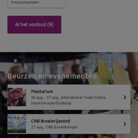
grasland
Te koop aangeboden
Al het aanbod (8)
Beurzen en evenementen
Plantarium
26 aug. - 27 aug., International Trade Centre
Hazerswoude/Boskoop
CNB Broeierijavond
27 aug., CNB Bovenkarspel