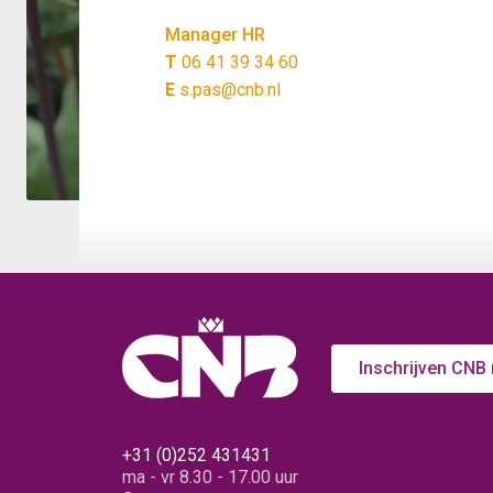
Manager HR
T
06 41 39 34 60
E
s.pas@cnb.nl
Inschrijven CNB
+31 (0)252 431431
ma - vr 8.30 - 17.00 uur