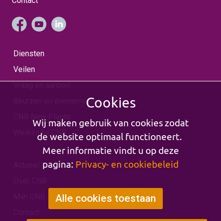
Contact
Diensten
Veilen
Vraag en aanbod
Cookies
Beurzen en evenementen
CNB New Plants
Wij maken gebruik van cookies zodat
Werken bij CNB
de website optimaal functioneert.
Meer informatie vindt u op deze
pagina:
Privacy- en cookiebeleid
Actueel
Over CNB
Mijn CNB
Alle cookies toestaan
Contact