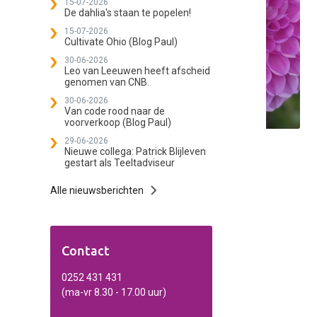
15-07-2026
De dahlia's staan te popelen!
15-07-2026
Cultivate Ohio (Blog Paul)
30-06-2026
Leo van Leeuwen heeft afscheid
genomen van CNB.
30-06-2026
Van code rood naar de
voorverkoop (Blog Paul)
29-06-2026
Nieuwe collega: Patrick Blijleven
gestart als Teeltadviseur
Alle nieuwsberichten
Contact
0252 431 431
(ma-vr 8.30 - 17.00 uur)