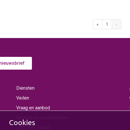
«
1
»
 nieuwsbrief
Diensten
Veilen
Vraag en aanbod
Beurzen en evenementen
Cookies
CNB New Plants