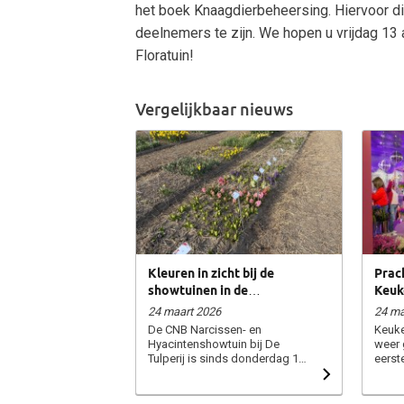
het boek Knaagdierbeheersing. Hiervoor d
deelnemers te zijn. We hopen u vrijdag 13 a
Floratuin!
Vergelijkbaar nieuws
Kleuren in zicht bij de
Prac
showtuinen in de
Keuk
Bollenstreek!
hyac
24 maart 2026
24 ma
vibe
De CNB Narcissen- en
Keuke
Hyacintenshowtuin bij De
weer 
Tulperij is sinds donderdag 18
eerst
maart geopend en laat
Nassa
voorzichtig de eerste kleuren
omget
zien. De narcissen komen al
parad