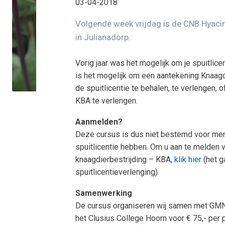
03-04-2018
Volgende week vrijdag is de CNB Hyacin
in Julianadorp
.
Vorig jaar was het mogelijk om je spuitlicen
is het mogelijk om een aantekening Knaagd
de spuitlicentie te behalen, te verlengen, o
KBA te verlengen.
Aanmelden?
Deze cursus is dus niet bestemd voor me
spuitlicentie hebben. Om u aan te melden v
knaagdierbestrijding – KBA,
klik hier
(het 
spuitlicentieverlenging).
Samenwerking
De cursus organiseren wij samen met GM
het Clusius College Hoorn voor € 75,- per p