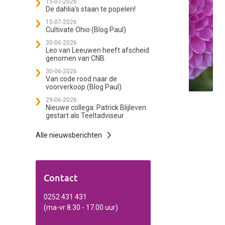
15-07-2026
De dahlia's staan te popelen!
15-07-2026
Cultivate Ohio (Blog Paul)
30-06-2026
Leo van Leeuwen heeft afscheid
genomen van CNB.
30-06-2026
Van code rood naar de
voorverkoop (Blog Paul)
29-06-2026
Nieuwe collega: Patrick Blijleven
gestart als Teeltadviseur
Alle nieuwsberichten
Contact
0252 431 431
(ma-vr 8.30 - 17.00 uur)