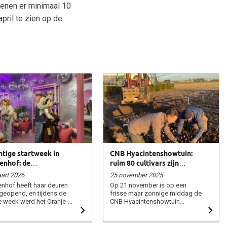
ienen er minimaal 10
pril te zien op de
htige startweek in
CNB Hyacintenshowtuin:
enhof: de
ruim 80 cultivars zijn
intenshow in disco
geplant!
art 2026
25 november 2025
 was een succes!
nhof heeft haar deuren
Op 21 november is op een
geopend, en tijdens de
frisse maar zonnige middag de
e week werd het Oranje-
CNB Hyacintenshowtuin
u Paviljoen opnieuw
geplant bij De Tulperij in
overd tot een kleurrijk
Voorhout. CNB-
ijs. Het CNB-
vertegenwoordiger Stefan