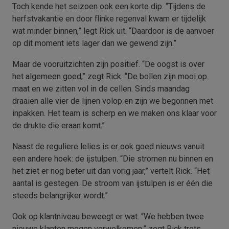
Toch kende het seizoen ook een korte dip. “Tijdens de
herfstvakantie en door flinke regenval kwam er tijdelijk
wat minder binnen,” legt Rick uit. “Daardoor is de aanvoer
op dit moment iets lager dan we gewend zijn.”
Maar de vooruitzichten zijn positief. “De oogst is over
het algemeen goed,” zegt Rick. “De bollen zijn mooi op
maat en we zitten vol in de cellen. Sinds maandag
draaien alle vier de lijnen volop en zijn we begonnen met
inpakken. Het team is scherp en we maken ons klaar voor
de drukte die eraan komt.”
Naast de reguliere lelies is er ook goed nieuws vanuit
een andere hoek: de ijstulpen. “Die stromen nu binnen en
het ziet er nog beter uit dan vorig jaar,” vertelt Rick. “Het
aantal is gestegen. De stroom van ijstulpen is er één die
steeds belangrijker wordt.”
Ook op klantniveau beweegt er wat. “We hebben twee
nieuwe klanten mogen verwelkomen,” zegt Rick trots.