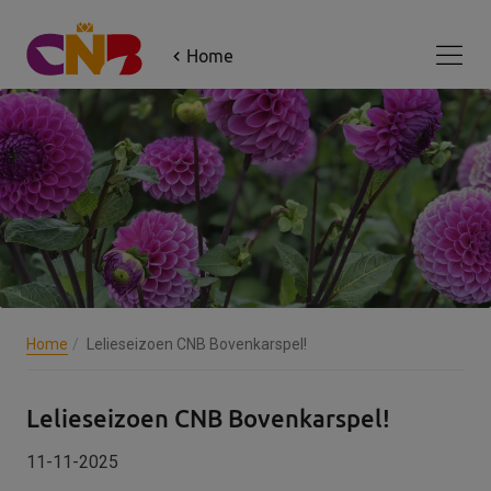
×
Home
Aanmelden 'Jouw CNB update'
Voornaam
*
Achternaam
*
E-mail
*
Home
Lelieseizoen CNB Bovenkarspel!
Lelieseizoen CNB Bovenkarspel!
Ik heb het
privacybeleid
gelezen en ga
11-11-2025
hiermee akkoord.