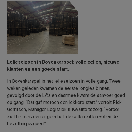
Versturen
This site is protected by reCAPTCHA and the
Google
Privacy Policy
and
Terms of Service
apply.
Lelieseizoen in Bovenkarspel: volle cellen, nieuwe
klanten en een goede start.
In Bovenkarspel is het lelieseizoen in volle gang. Twee
weken geleden kwamen de eerste longies binnen,
gevolgd door de LA’s en daarmee kwam de aanvoer goed
op gang. “Dat gaf meteen een lekkere start,” vertelt Rick
Gerritsen, Manager Logistiek & Kwaliteitszorg. “Verder
ziet het seizoen er goed uit: de cellen zitten vol en de
bezetting is goed.”