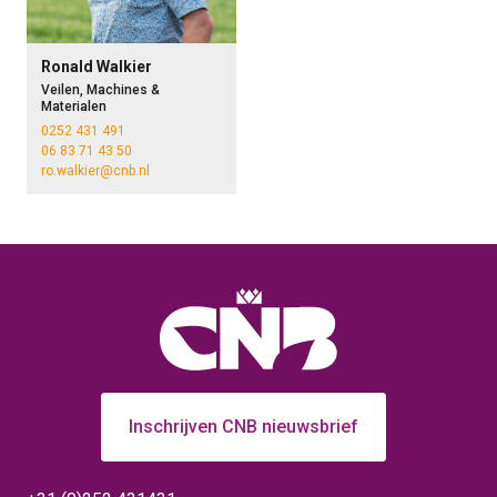
Ronald Walkier
Veilen, Machines &
Materialen
0252 431 491
06 83 71 43 50
ro.walkier@cnb.nl
Inschrijven CNB nieuwsbrief