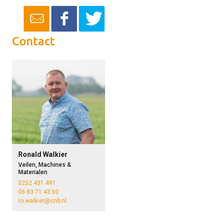
Contact
Ronald Walkier
Veilen, Machines &
Materialen
0252 431 491
06 83 71 43 50
ro.walkier@cnb.nl