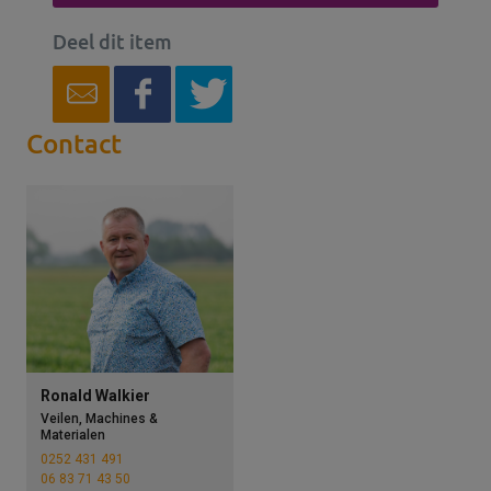
Deel dit item
Contact
Ronald Walkier
Veilen, Machines &
Materialen
0252 431 491
06 83 71 43 50