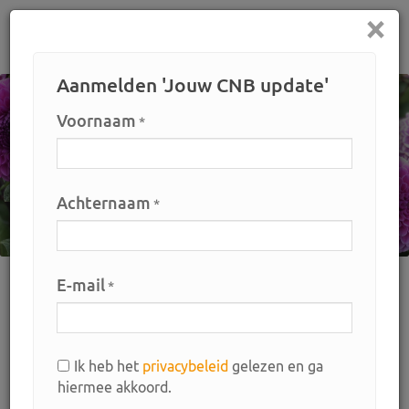
×
Home
Aanmelden 'Jouw CNB update'
Voornaam
*
Achternaam
*
E-mail
*
Home
Bemiddeling
Materialen en machines
Actuele aanbod
Broeibakken-Nipla
Ik heb het
privacybeleid
gelezen en ga
Broeibakken-Nipla
hiermee akkoord.
Art. nr.: 12512