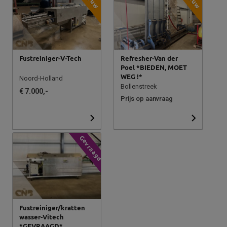
Fustreiniger-V-Tech
Refresher-Van der
Poel *BIEDEN, MOET
WEG !*
Noord-Holland
Bollenstreek
€ 7.000,-
Prijs op aanvraag
Gevraagd
Fustreiniger/kratten
wasser-Vitech
*GEVRAAGD*