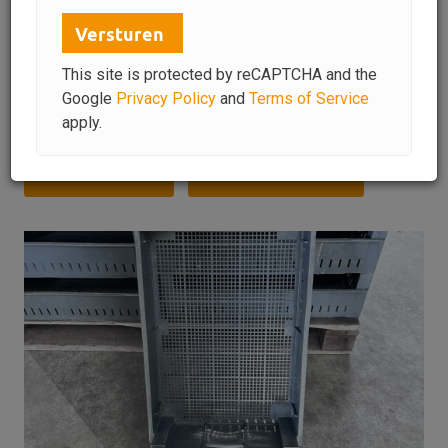
Prijs op aanvraag
Versturen
Aangeboden sinds
09-06-2026
Aantal
968
This site is protected by reCAPTCHA and the
Rubriek
Broeierij
Google
Privacy Policy
and
Terms of Service
Regio
West Friesland
apply.
Een bod doen
Een vraag stellen