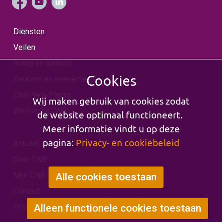
Diensten
Veilen
Vraag en aanbod
Cookies
Beurzen en evenementen
CNB New Plants
Wij maken gebruik van cookies zodat
Werken bij CNB
de website optimaal functioneert.
Meer informatie vindt u op deze
pagina:
Privacy- en cookiebeleid
Actueel
Over CNB
Mijn CNB
Alle cookies toestaan
Contact
Privacy & Cookies
Alleen functionele cookies toestaan