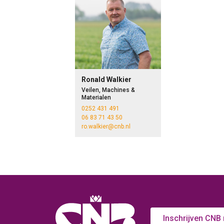
Ronald Walkier
Veilen, Machines &
Materialen
0252 431 491
06 83 71 43 50
ro.walkier@cnb.nl
Inschrijven CNB