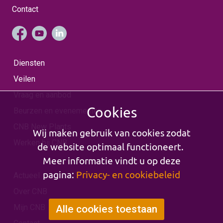
Contact
Diensten
Veilen
Vraag en aanbod
Cookies
Beurzen en evenementen
CNB New Plants
Wij maken gebruik van cookies zodat
Werken bij CNB
de website optimaal functioneert.
Meer informatie vindt u op deze
pagina:
Privacy- en cookiebeleid
Actueel
Over CNB
Mijn CNB
Alle cookies toestaan