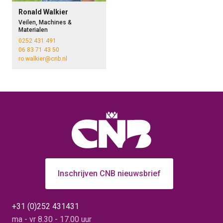
Ronald Walkier
Veilen, Machines &
Materialen
0252 431 491
06 83 71 43 50
ro.walkier@cnb.nl
Inschrijven CNB nieuwsbrief
+31 (0)252 431431
ma - vr 8.30 - 17.00 uur