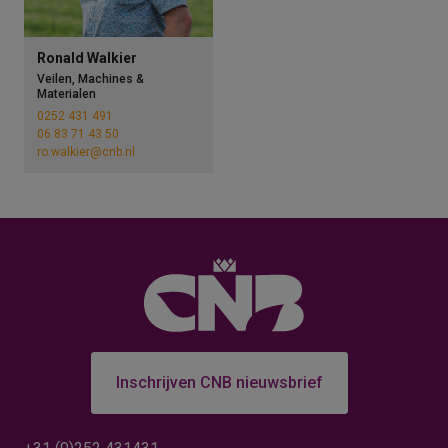
Ronald Walkier
Veilen, Machines &
Materialen
0252 431 491
06 83 71 43 50
ro.walkier@cnb.nl
Inschrijven CNB nieuwsbrief