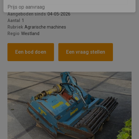
Prijs op aanvraag
Versturen
Aangeboden sinds
04-05-2026
Aantal
1
This site is protected by reCAPTCHA and the
Rubriek
Agrarische machines
Google
Privacy Policy
and
Terms of Service
Regio
Westland
apply.
Een bod doen
Een vraag stellen