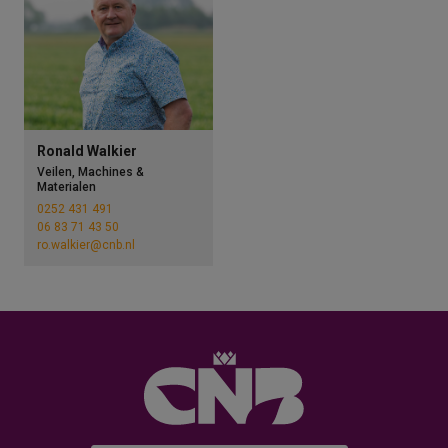
Ronald Walkier
Veilen, Machines &
Materialen
0252 431 491
06 83 71 43 50
ro.walkier@cnb.nl