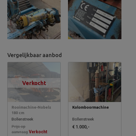
Vergelijkbaar aanbod
Verkocht
Rooimachine-Nobels
Kolomboormachine
180 cm
Bollenstreek
Bollenstreek
Prijs op
€ 1.000,-
Verkocht
aanvraag