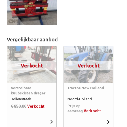
Vergelijkbaar aanbod
Verkocht
Verkocht
Verstelbare
Tractor-New Holland
kuubskisten drager
Bollenstreek
Noord-Holland
Prijs op
€ 850,00
Verkocht
Verkocht
aanvraag