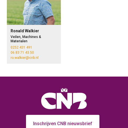
Ronald Walkier
Veilen, Machines &
Materialen
0252 431 491
06 83 71 43 50
ro.walkier@cnb.nl
Inschrijven CNB nieuwsbrief