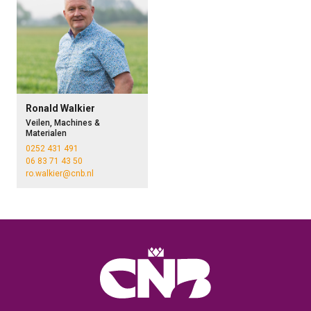
Ronald Walkier
Veilen, Machines &
Materialen
0252 431 491
06 83 71 43 50
ro.walkier@cnb.nl