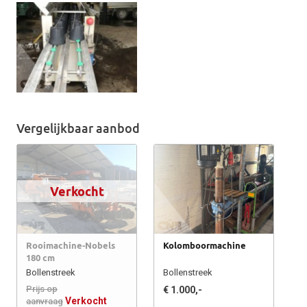
Vergelijkbaar aanbod
Verkocht
Rooimachine-Nobels
Kolomboormachine
180 cm
Bollenstreek
Bollenstreek
Prijs op
€ 1.000,-
Verkocht
aanvraag