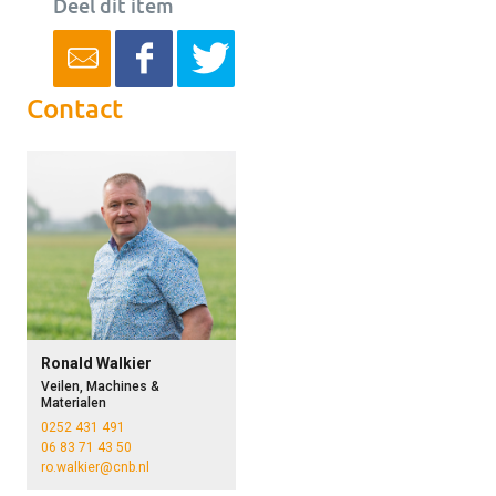
Deel dit item
Contact
Ronald Walkier
Veilen, Machines &
Materialen
0252 431 491
06 83 71 43 50
ro.walkier@cnb.nl