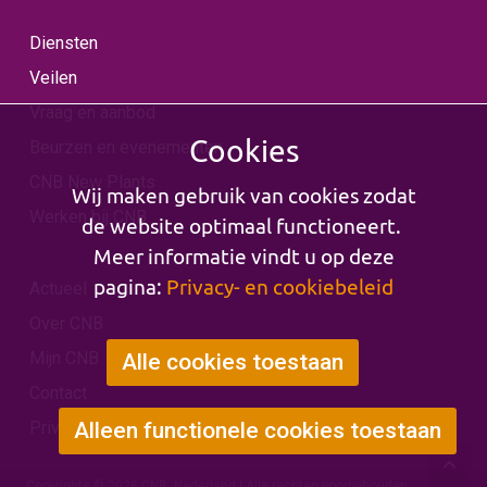
Diensten
Veilen
Vraag en aanbod
Cookies
Beurzen en evenementen
CNB New Plants
Wij maken gebruik van cookies zodat
Werken bij CNB
de website optimaal functioneert.
Meer informatie vindt u op deze
pagina:
Privacy- en cookiebeleid
Actueel
Over CNB
Mijn CNB
Alle cookies toestaan
Contact
Privacy & Cookies
Alleen functionele cookies toestaan
Copyrights © 2026 CNB, Nederland | Alle rechten voorbehouden