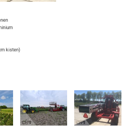
enen
minium
cm kisten)