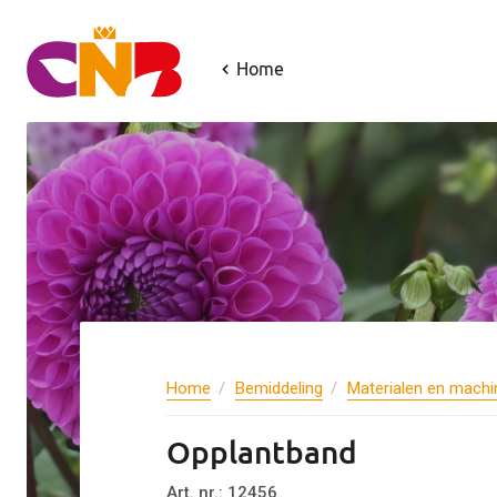
Home
Home
Bemiddeling
Materialen en machi
Opplantband
Art. nr.: 12456