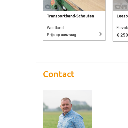
Transportband-Schouten
Leesb
Westland
Flevol
Prijs op aanvraag
€ 250
Contact