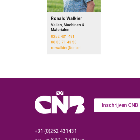
Ronald Walkier
Veilen, Machines &
Materialen
0252 431 491
06 83 71 43 50
ro.walkier@cnb.nl
Inschrijven CNB
+31 (0)252 431431
ma - vr 8.30 - 17.00 uur