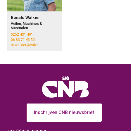
Ronald Walkier
Veilen, Machines &
Materialen
0252 431 491
06 83 71 43 50
ro.walkier@cnb.nl
Inschrijven CNB nieuwsbrief