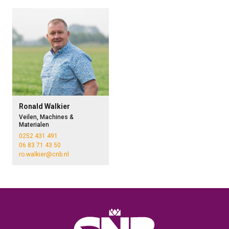
Ronald Walkier
Veilen, Machines &
Materialen
0252 431 491
06 83 71 43 50
ro.walkier@cnb.nl