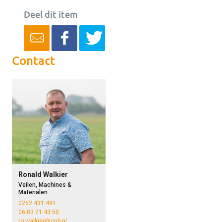
Deel dit item
Contact
Ronald Walkier
Veilen, Machines &
Materialen
0252 431 491
06 83 71 43 50
ro.walkier@cnb.nl