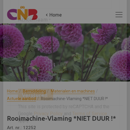
×
Home
Aanmelden 'Jouw CNB update'
Voornaam
*
Achternaam
*
E-mail
*
Home
Bemiddeling
Materialen en machines
Actuele aanbod
Rooimachine-Vlaming *NIET DUUR !*
Ik heb het
privacybeleid
gelezen en ga
Rooimachine-Vlaming *NIET DUUR !*
hiermee akkoord.
Art. nr.: 12252