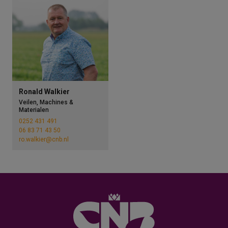
Ronald Walkier
Veilen, Machines &
Materialen
0252 431 491
06 83 71 43 50
ro.walkier@cnb.nl