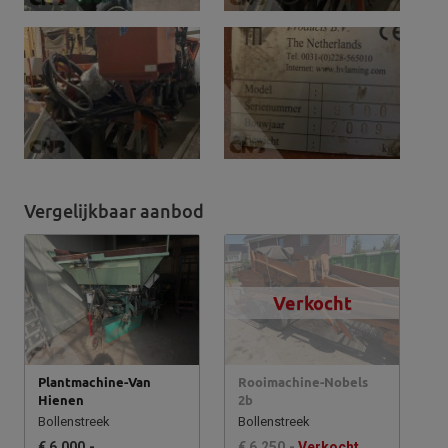
Vergelijkbaar aanbod
Verkocht
Plantmachine-Van
Rooimachine-Nobels
Hienen
2b
Bollenstreek
Bollenstreek
€ 6.000,-
€ 6.250,-
Verkocht