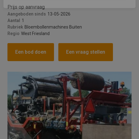
Prijs op aanvraag
Versturen
Aangeboden sinds
13-05-2026
Aantal
1
This site is protected by reCAPTCHA and the
Rubriek
Bloembollenmachines Buiten
Google
Privacy Policy
and
Terms of Service
Regio
West Friesland
apply.
Een bod doen
Een vraag stellen