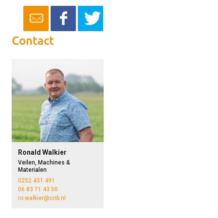
Contact
Ronald Walkier
Veilen, Machines &
Materialen
0252 431 491
06 83 71 43 50
ro.walkier@cnb.nl