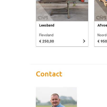
Leesband
Afvoe
Flevoland
Noord
€ 250,00
€ 950
Contact