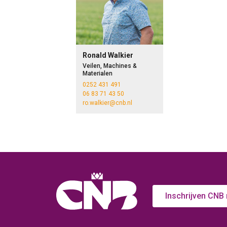
Ronald Walkier
Veilen, Machines &
Materialen
0252 431 491
06 83 71 43 50
ro.walkier@cnb.nl
Inschrijven CNB