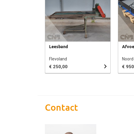
Leesband
Afvoe
Flevoland
Noord
€ 250,00
€ 950
Contact