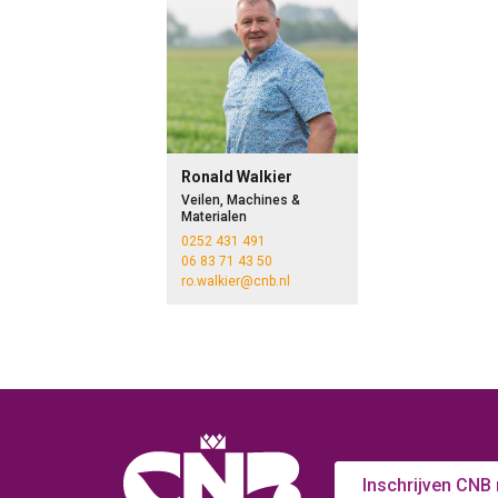
Ronald Walkier
Veilen, Machines &
Materialen
0252 431 491
06 83 71 43 50
ro.walkier@cnb.nl
Inschrijven CNB