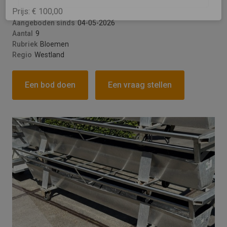
Prijs: € 100,00
Versturen
Aangeboden sinds
04-05-2026
Aantal
9
This site is protected by reCAPTCHA and the
Rubriek
Bloemen
Google
Privacy Policy
and
Terms of Service
Regio
Westland
apply.
Een bod doen
Een vraag stellen