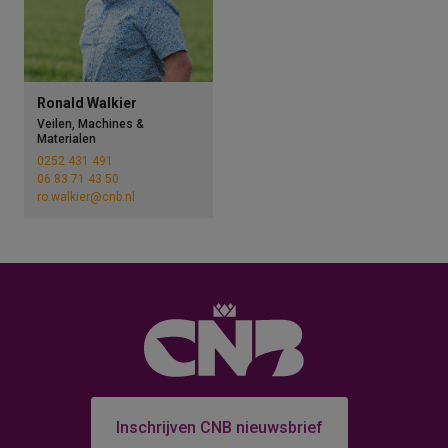
Ronald Walkier
Veilen, Machines &
Materialen
0252 431 491
06 83 71 43 50
ro.walkier@cnb.nl
Inschrijven CNB nieuwsbrief