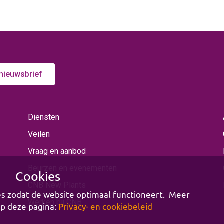
 nieuwsbrief
Diensten
Veilen
Vraag en aanbod
Beurzen en evenementen
Cookies
CNB New Plants
es zodat de website optimaal functioneert. Meer
Werken bij CNB
op deze pagina:
Privacy- en cookiebeleid