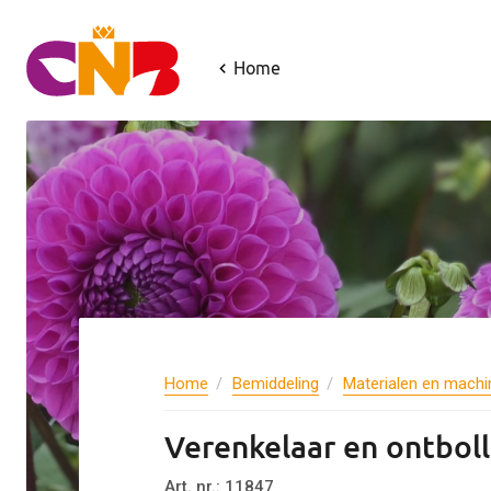
Vo
Home
Ac
E-m
V
Thi
Home
Bemiddeling
Materialen en machi
of 
Verenkelaar en ontbol
Art. nr.: 11847