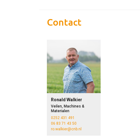
Contact
Ronald Walkier
Veilen, Machines &
Materialen
0252 431 491
06 83 71 43 50
ro.walkier@cnb.nl