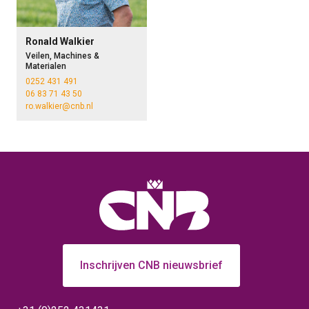
Ronald Walkier
Veilen, Machines &
Materialen
0252 431 491
06 83 71 43 50
ro.walkier@cnb.nl
Inschrijven CNB nieuwsbrief