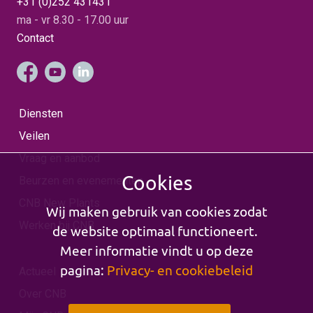
+31 (0)252 431431
ma - vr 8.30 - 17.00 uur
Contact
Diensten
Veilen
Vraag en aanbod
Cookies
Beurzen en evenementen
CNB New Plants
Wij maken gebruik van cookies zodat
Werken bij CNB
de website optimaal functioneert.
Meer informatie vindt u op deze
pagina:
Privacy- en cookiebeleid
Actueel
Over CNB