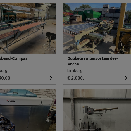
sband-Compas
Dubbele rollensorteerder-
Antha
burg
Limburg
50,00
€ 2.000,-