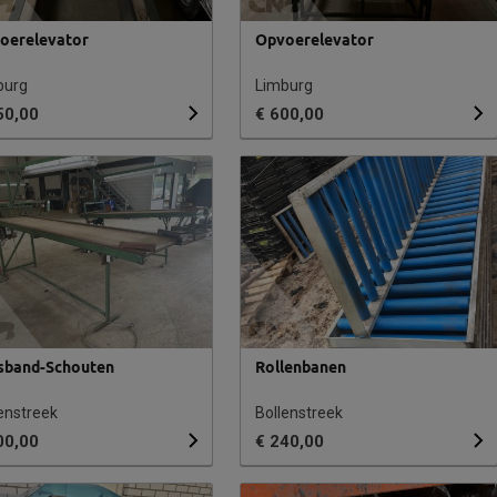
oerelevator
Opvoerelevator
burg
Limburg
50,00
€ 600,00
sband-Schouten
Rollenbanen
enstreek
Bollenstreek
00,00
€ 240,00