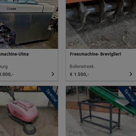
lmachine-Ulma
Freesmachine- Breviglieri
burg
Bollenstreek
0.000,-
€ 1.500,-
Special
Specia