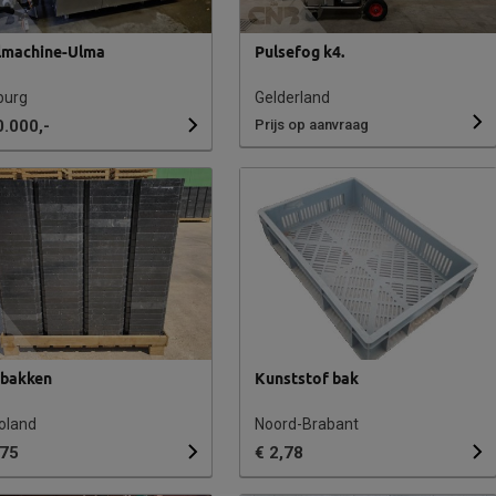
lmachine-Ulma
Pulsefog k4.
burg
Gelderland
0.000,-
Prijs op aanvraag
kbakken
Kunststof bak
oland
Noord-Brabant
,75
€ 2,78