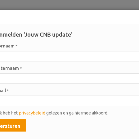
nmelden 'Jouw CNB update'
ornaam
*
hternaam
*
ail
*
nes
Actuele aanbod
Ik heb het
privacybeleid
gelezen en ga hiermee akkoord.
ialen en machines
ersturen
Datu
Toon:
50
|
100
|
200
|
Al