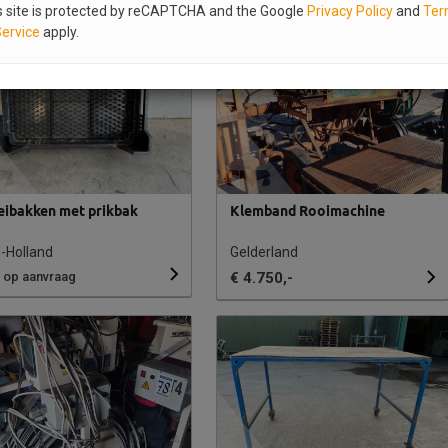
s site is protected by reCAPTCHA and the Google
Privacy Policy
and
Ter
Service
apply.
eibakken met prikbak
Klemband Rooimachine
-Holland
Gelderland
s op aanvraag
€ 4.750,-