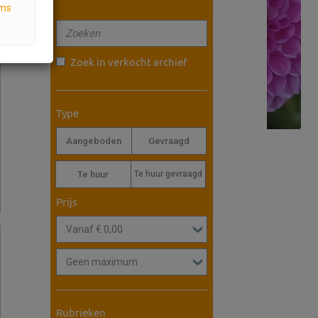
ms
Zoek in verkocht archief
Type
Aangeboden
Gevraagd
Te huur
Te huur gevraagd
Prijs
Rubrieken