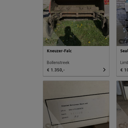
Kneuzer-Falc
Sea
Bollenstreek
Lim
€ 1.350,-
€ 1