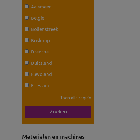
Aalsmeer
Belgie
Bollenstreek
Boskoop
Drenthe
Duitsland
Flevoland
Friesland
Toon alle regio's
Materialen en machines