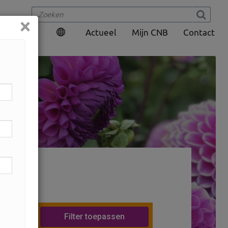
×
Actueel
Mijn CNB
Contact
m
les