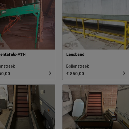
jlentafels-ATH
Leesband
enstreek
Bollenstreek
50,00
€ 850,00