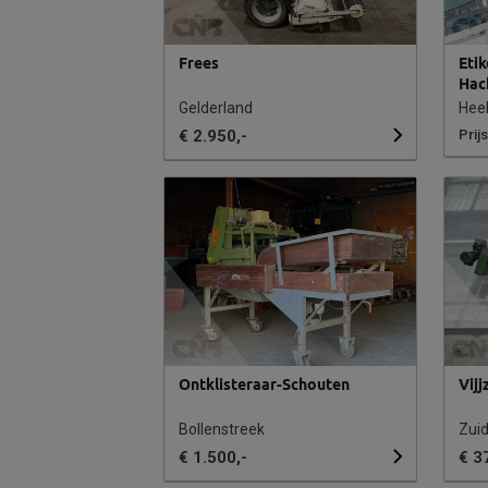
Frees
Eti
Hac
Gelderland
Hee
€ 2.950,-
Prij
Ontklisteraar-Schouten
Vijj
Bollenstreek
Zuid
€ 1.500,-
€ 3