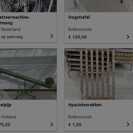
ketteermachine-
Oogsttafel
hmang
l Nederland
Bollenstreek
s op aanvraag
€ 100,00
zelpijp
Hyacintenrekken
-Holland
Bollenstreek
75,00
€ 1,00