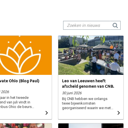
vate Ohio (Blog Paul)
Leo van Leeuwen heeft
afscheid genomen van CNB.
i 2026
30 juni 2026
jaar in het tweede
Bij CNB hebben we onlangs
nd van juli vindt in
twee bijeenkomsten
bus Ohio de beurs
georganiseerd waarin we met
ate plaats. Een grote
een kleine groep relaties en
gericht op sierteelt en
later met alle collega’s afscheid
naar tuincentra en retail in
hebben genomen van Leo van
renigde Staten (VS). De
Leeuwen. Na ruim 25 jaar van