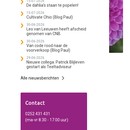
15-07-2026
De dahlia's staan te popelen!
15-07-2026
Cultivate Ohio (Blog Paul)
30-06-2026
Leo van Leeuwen heeft afscheid
genomen van CNB.
30-06-2026
Van code rood naar de
voorverkoop (Blog Paul)
29-06-2026
Nieuwe collega: Patrick Blijleven
gestart als Teeltadviseur
Alle nieuwsberichten
Contact
0252 431 431
(ma-vr 8.30 - 17.00 uur)