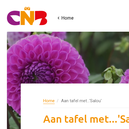
Home
Home
Aan tafel met...'Salou'
Aan tafel met...'S