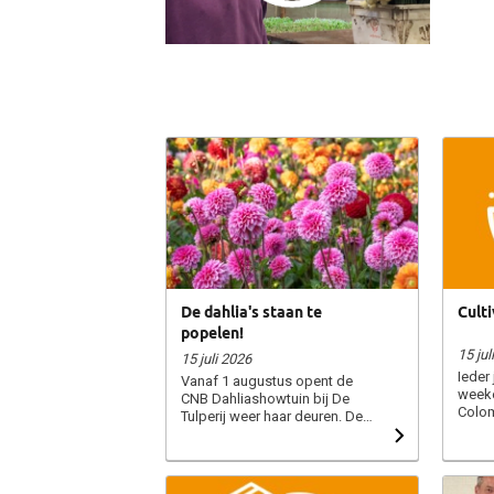
De dahlia's staan te
Culti
popelen!
15 jul
15 juli 2026
Ieder 
Vanaf 1 augustus opent de
weeke
CNB Dahliashowtuin bij De
Colom
Tulperij weer haar deuren. De
Cultiv
eerste dahlia's laten inmiddels
beurs 
hun kleuren zien en dankzij het
afzet 
warme weer en de vele zonuren
de Ve
ontwikkelt de showtuin zich