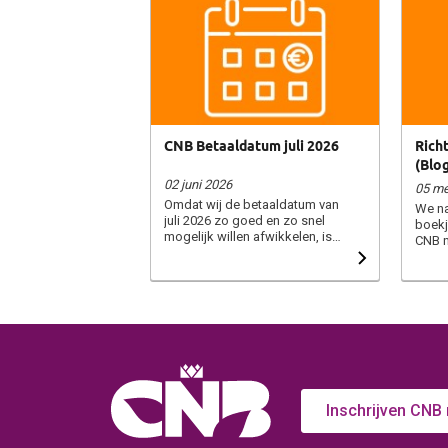
CNB Betaaldatum juli 2026
Richt
(Blog
02 juni 2026
05 me
Omdat wij de betaaldatum van
We na
juli 2026 zo goed en zo snel
boekj
mogelijk willen afwikkelen, is
CNB n
het prettig dat onze
betaa
administratie op tijd over de
klein
nodige gegevens beschikt. Wij
bewer
willen u vragen leveringsnota’s
probe
van partijen die tot en met
van h
zondag 31 mei geleverd zijn,
factu
uiterlijk vrijdag 8 juni bij ons aan
verloo
te leveren. Leveringsnota’s die
gebrui
later binnenkomen, kunnen wij
best 
pas per betaaldatum
vanwe
Inschrijven CNB
september 2026 verwerken.
hande
Ook al heeft de leverantie voor
bloem
of op 31 mei plaatsgevonden.