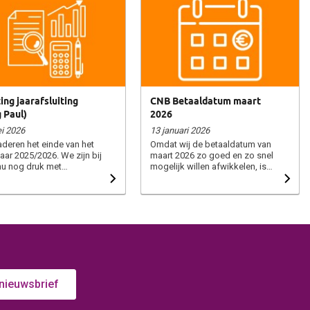
ing jaarafsluiting
CNB Betaaldatum maart
 Paul)
2026
i 2026
13 januari 2026
deren het einde van het
Omdat wij de betaaldatum van
aar 2025/2026. We zijn bij
maart 2026 zo goed en zo snel
u nog druk met
mogelijk willen afwikkelen, is
ldatum 1 mei. Dit is een
het prettig dat onze
ere betaaldatum die
administratie op tijd over de
kelijk is, omdat we
nodige gegevens beschikt. Wij
ren alle laatste leveringen
willen u vragen leveringsnota’s
et boekjaar nog te
van partijen die tot en met
reren. De incasso
zaterdag 31 januari geleverd
pt, zoals eigenlijk
zijn, uiterlijk vrijdag 6
kelijk in het bollenvak,
februari bij ons aan te leveren.
vlot. Wel merken we dat er
Leveringsnota’s die later
ge de omvangrijke
binnenkomen, kunnen wij pas
 nieuwsbrief
l en nu stagnerende
per betaaldatum mei
enmarkten met name in
2026 verwerken. Ook al heeft