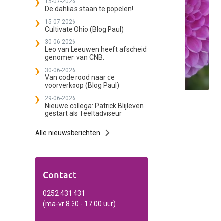
15-07-2026
De dahlia's staan te popelen!
15-07-2026
Cultivate Ohio (Blog Paul)
30-06-2026
Leo van Leeuwen heeft afscheid
genomen van CNB.
30-06-2026
Van code rood naar de
voorverkoop (Blog Paul)
29-06-2026
Nieuwe collega: Patrick Blijleven
gestart als Teeltadviseur
Alle nieuwsberichten
Contact
0252 431 431
(ma-vr 8.30 - 17.00 uur)