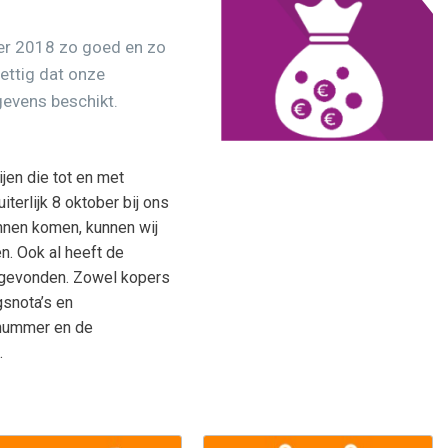
er 2018 zo goed en zo
rettig dat onze
gevens beschikt.
ijen die tot en met
terlijk 8 oktober bij ons
innen komen, kunnen wij
n. Ook al heeft de
sgevonden. Zowel kopers
gsnota’s en
fnummer en de
.