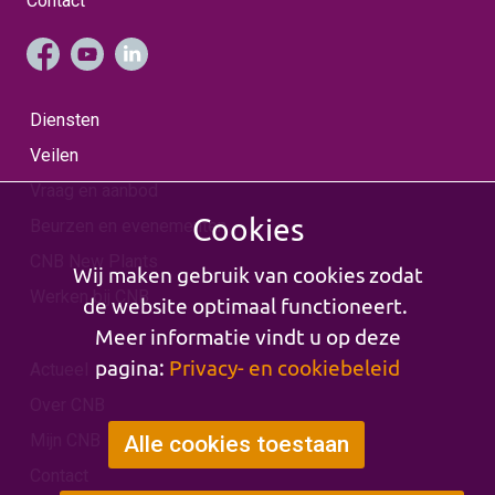
Contact
Diensten
Veilen
Vraag en aanbod
Cookies
Beurzen en evenementen
CNB New Plants
Wij maken gebruik van cookies zodat
Werken bij CNB
de website optimaal functioneert.
Meer informatie vindt u op deze
pagina:
Privacy- en cookiebeleid
Actueel
Over CNB
Mijn CNB
Alle cookies toestaan
Contact