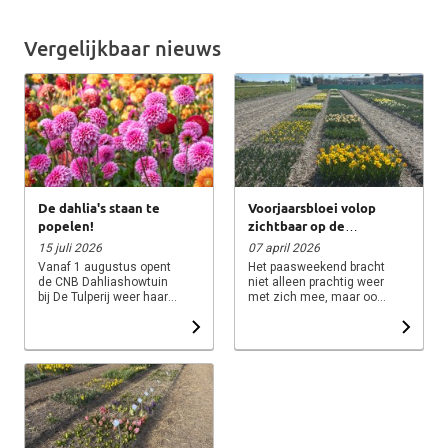
Vergelijkbaar nieuws
De dahlia's staan te
Voorjaarsbloei volop
popelen!
zichtbaar op de
Floratuin!
15 juli 2026
07 april 2026
Vanaf 1 augustus opent
Het paasweekend bracht
de CNB Dahliashowtuin
niet alleen prachtig weer
bij De Tulperij weer haar
met zich mee, maar ook
deuren. De eerste
een ware groeispurt in
dahlia's laten inmiddels
onze showtuin op de
hun kleuren zien en
Floratuin. Dankzij de
dankzij het warme weer
warme temperaturen is er
en de vele zonuren
de afgelopen dagen nog
ontwikkelt de showtuin
veel meer in bloei
zich uitstekend. In de
gekomen, waardoor de
showtuin zijn dit seizoen
tuin nu echt veel kleur
maar liefst ongeveer 640
krijgt. In de showtuin
verschillende
staan ruim 600 soorten