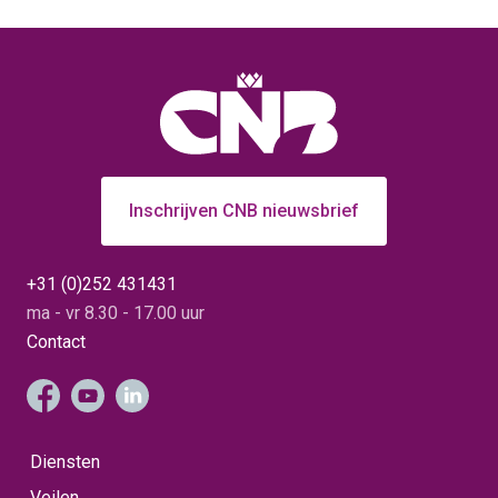
voorjaar weer verwacht
mag worden. Hieronder
de prijswinnaars 🏆: Prijs
voor de beste pot
(overgeplante tulp-op-
pot): Van Woesik
Veredeling uit Breezand
met zaailing 03-4-5.
Eerste prijs (Muscari op-
pot): ‘Mountain Lady’ van
Assembol uit Breezand.
Tweede prijs (Muscari op-
pot): Zaailing JR W1 van
Inschrijven CNB nieuwsbrief
Assembol uit Breezand.
Eerste prijs (narcis-op-
pot): Springfire van R. van
der Salm uit Julianadorp.
+31 (0)252 431431
Tweede prijs (narcis-op-
pot): Zaailing ‘Sugar
ma - vr 8.30 - 17.00 uur
Dipped' van W. van Lierop
& Zn. B.V. uit Anna
Contact
Paulowna. Derde prijs
(narcis-op-pot): ‘Snipe’ van
A.A. van der Vlugt.
Tweede prijs (Bijzondere
Bolgewassen-op-
pot): Witte iris ‘Katharines
Gold’ van W. van Lierop &
Diensten
Zn. uit Anna Paulowna.
Eerste prijs (Bijzondere
Veilen