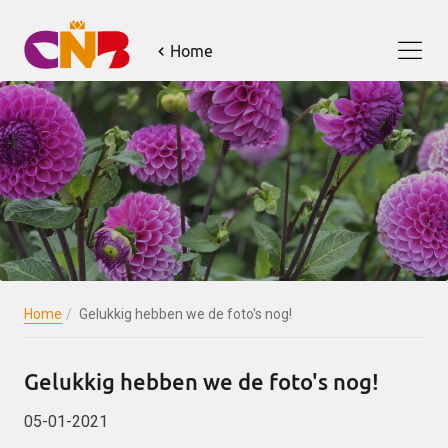
×
Home
Aanmelden 'Jouw CNB update'
Voornaam
*
Achternaam
*
E-mail
*
Home
Gelukkig hebben we de foto's nog!
Gelukkig hebben we de foto's nog!
Ik heb het
privacybeleid
gelezen en ga
05-01-2021
hiermee akkoord.