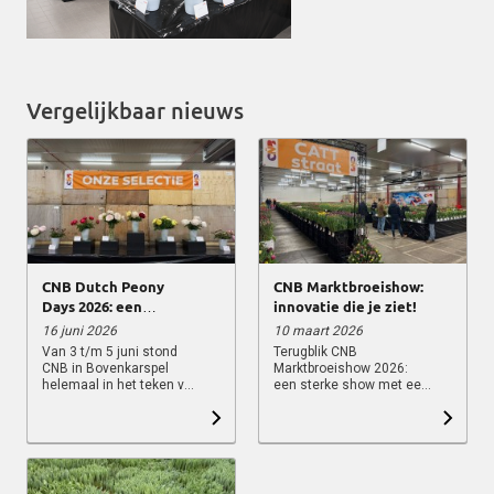
Vergelijkbaar nieuws
CNB Dutch Peony
CNB Marktbroeishow:
Days 2026: een
innovatie die je ziet!
bloeiende editie met
16 juni 2026
10 maart 2026
een oranje energie!
Van 3 t/m 5 juni stond
Terugblik CNB
CNB in Bovenkarspel
Marktbroeishow 2026:
helemaal in het teken van
een sterke show met een
de CNB Dutch Peony
divers assortiment en
Days en wat was het een
veel belangstelling voor
mooie editie! Met een
de CATT‑straat! De CNB
knipoog naar het WK
Marktbroeishow van 4
kreeg de show dit jaar
t/m 6 maart was opnieuw
een opvallende oranje
een sterke editie, dankzij