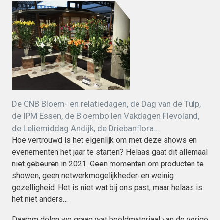
Versturen
This site is protected by reCAPTCHA and the
Google
Privacy Policy
and
Terms of Service
apply.
De CNB Bloem- en relatiedagen, de Dag van de Tulp,
de IPM Essen, de Bloembollen Vakdagen Flevoland,
de Leliemiddag Andijk, de Driebanflora…
Hoe vertrouwd is het eigenlijk om met deze shows en
evenementen het jaar te starten? Helaas gaat dit allemaal
niet gebeuren in 2021. Geen momenten om producten te
showen, geen netwerkmogelijkheden en weinig
gezelligheid. Het is niet wat bij ons past, maar helaas is
het niet anders…
Daarom delen we graag wat beeldmateriaal van de vorige