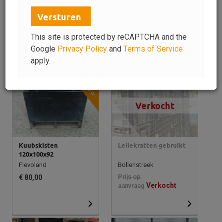
Naar filters
Versturen
Datum
«
1
2
3
4
»
This site is protected by reCAPTCHA and the
Google
Privacy Policy
and
Terms of Service
Toon:
50
|
100
apply.
Nieuw
Verkocht
Kuubskisten
Leliekratten gebruikt
120x100x92
Flevoland
Bollenstreek
Prijs op
€ 80,00
Verkocht
aanvraag