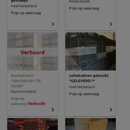
gevraagd
Bollenstreek
Heel Nederland
Prijs op aanvraag
Prijs op aanvraag
Verhuurd
Kuubskisten
Leliekratten gebruikt
120x120x100 *TE
*GELEVERD !*
HUUR*
Heel Nederland
Noord-Holland
Prijs op aanvraag
Prijs op
Verkocht
aanvraag