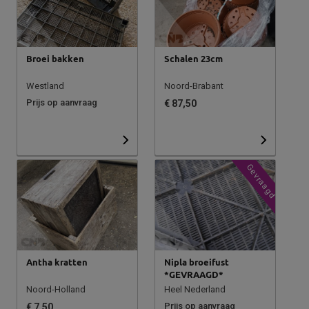
Broei bakken
Schalen 23cm
Westland
Noord-Brabant
Prijs op aanvraag
€ 87,50
Gevraagd
Antha kratten
Nipla broeifust
*GEVRAAGD*
Noord-Holland
Heel Nederland
Prijs op aanvraag
€ 7,50