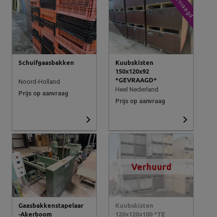
Gevraagd
Schuifgaasbakken
Kuubskisten
150x120x92
*GEVRAAGD*
Noord-Holland
Heel Nederland
Prijs op aanvraag
Prijs op aanvraag
Verhuurd
Gaasbakkenstapelaar
Kuubskisten
-Akerboom
120x120x100 *TE