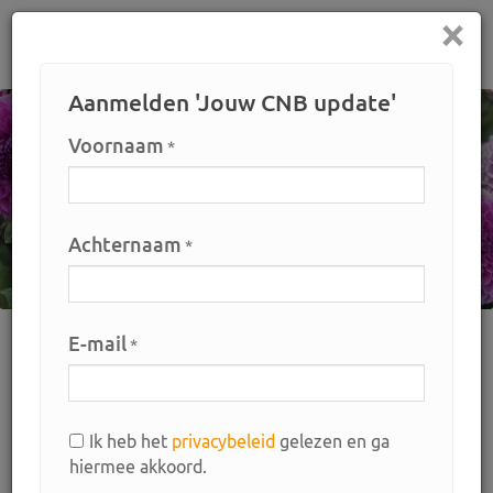
×
Home
Aanmelden 'Jouw CNB update'
Voornaam
*
Achternaam
*
E-mail
*
Home
Bemiddeling
Materialen en machines
Actuele
aanbod
Ik heb het
privacybeleid
gelezen en ga
Vraag en aanbod materialen en
hiermee akkoord.
machines