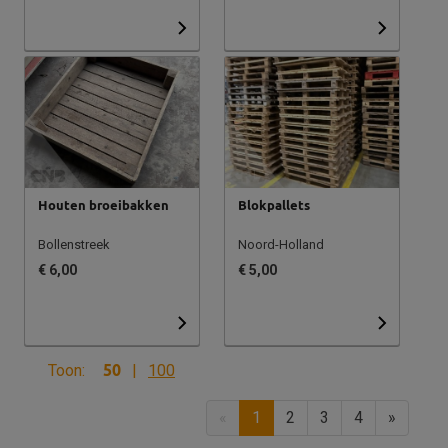
Houten broeibakken
Blokpallets
Bollenstreek
Noord-Holland
€ 6,00
€ 5,00
Toon:
50
|
100
«
1
2
3
4
»