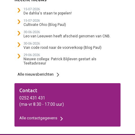
gesorteerd en komen via
jouw vertegenwoordiger
15-07-2026
zo snel mogelijk je kant
De dahlia's staan te popelen!
op.
15-07-2026
Cultivate Ohio (Blog Paul)
30-06-2026
Leo van Leeuwen heeft afscheid genomen van CNB.
30-06-2026
Van code rood naar de voorverkoop (Blog Paul)
29-06-2026
Nieuwe collega: Patrick Blijleven gestart als
Teeltadviseur
Alle nieuwsberichten
Contact
0252 431 431
(ma-vr 8.30 - 17.00 uur)
Alle contactgegevens