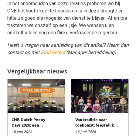
In het onderhouden van deze relaties proberen we bij
CNB het hoofd koel te houden om u in deze droogte en
hitte zo goed als mogelijk van dienst te blijven. Af en toe
trakteren we onszelf op een ijsje. We wensen u en
onszelf alleen nog een flinke verfrissende regenbui.
Heeft u vragen naar aanleiding van dit artikel? Neem dan
contact op met
Paul Peters
(Manager bemiddeling).
Vergelijkbaar nieuws
CNB Dutch Peony
Van traditie naar
Days 2026: een
toekomst: feestelijke
bloeiende editie met
opening Dutch Lily
16 juni 2026
16 juni 2026
een oranje energie!
Days bij Van den Bos